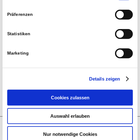
Präferenzen
Kontakt
FKL Heizung Sanitär Lüftung Klima
Statistiken
Franek Kennke
Hoppendorfer Str. 24b
Marketing
12555 Berlin – Köpenick
Telefon: 030-64905882
Telefax: 030-64905883
Details zeigen
info@fkl-heizung-sanitaer.de
Cookies zulassen
Auswahl erlauben
Leistungen
Nur notwendige Cookies